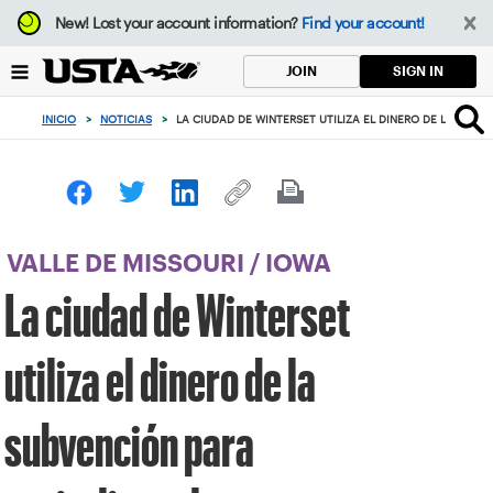
Enfoque
New!
Lost your account information?
Find your account!
desde
el
SIGN IN
JOIN
botón
de
INICIO
>
NOTICIAS
>
LA CIUDAD DE WINTERSET UTILIZA EL DINERO DE LA SUBV
volver
al
principio
VALLE DE MISSOURI
/
IOWA
La ciudad de Winterset
utiliza el dinero de la
subvención para