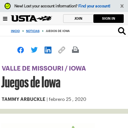
Enfoque
New!
Lost your account information?
Find your account!
desde
el
SIGN IN
JOIN
botón
de
INICIO
>
NOTICIAS
>
JUEGOS DE IOWA
volver
al
principio
VALLE DE MISSOURI
/
IOWA
Juegos de Iowa
| febrero 25 , 2020
TAMMY ARBUCKLE