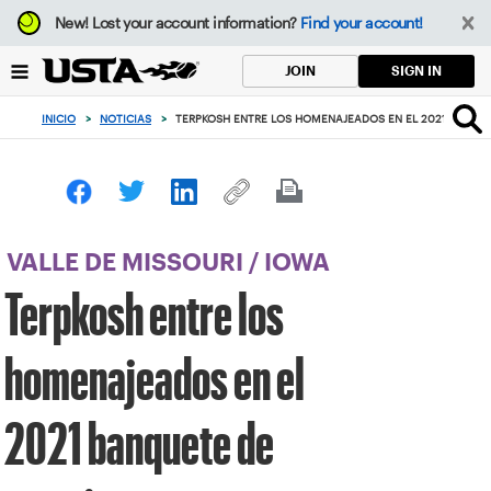
Enfoque
New!
Lost your account information?
Find your account!
desde
el
SIGN IN
JOIN
botón
de
INICIO
>
NOTICIAS
>
TERPKOSH ENTRE LOS HOMENAJEADOS EN EL 2021 BANQU
volver
al
principio
VALLE DE MISSOURI
/
IOWA
Terpkosh entre los
homenajeados en el
2021 banquete de