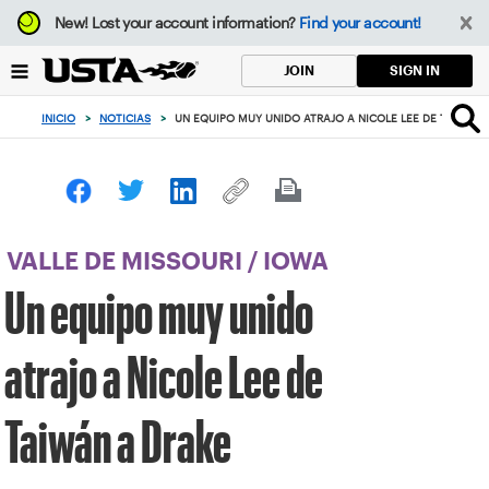
Enfoque
New!
Lost your account information?
Find your account!
desde
el
SIGN IN
JOIN
botón
de
INICIO
>
NOTICIAS
>
UN EQUIPO MUY UNIDO ATRAJO A NICOLE LEE DE TAIWÁN 
volver
al
principio
VALLE DE MISSOURI
/
IOWA
Un equipo muy unido
atrajo a Nicole Lee de
Taiwán a Drake