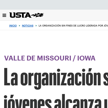
Enfoque
desde
el
botón
de
INICIO
>
NOTICIAS
>
LA ORGANIZACIÓN SIN FINES DE LUCRO LIDERADA POR J
volver
al
principio
VALLE DE MISSOURI
/
IOWA
La organización s
jóvenes alcanza 