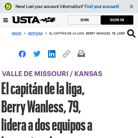
Enfoque
New!
Lost your account information?
Find your account!
desde
el
SIGN IN
JOIN
botón
de
INICIO
>
NOTICIAS
>
EL CAPITÁN DE LA LIGA, BERRY WANLESS, 79, LIDERA A D
volver
al
principio
VALLE DE MISSOURI
/
KANSAS
El capitán de la liga,
Berry Wanless, 79,
lidera a dos equipos a