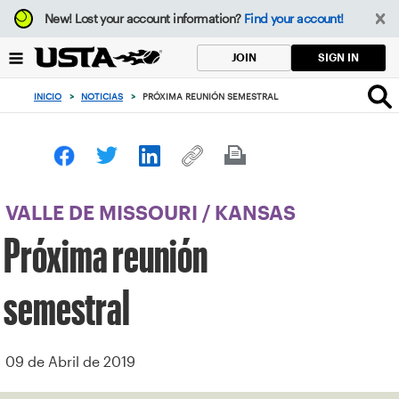
Enfoque
New!
Lost your account information?
Find your account!
desde
el
SIGN IN
JOIN
botón
de
INICIO
>
NOTICIAS
>
PRÓXIMA REUNIÓN SEMESTRAL
volver
al
principio
VALLE DE MISSOURI
/
KANSAS
Próxima reunión
semestral
09 de Abril de 2019