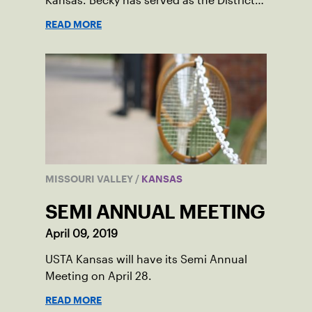
Kansas. Becky has served as the District
League Coordinator for the past year and
READ MORE
will officially begin as Executive Director
on January 1, 2020.
MISSOURI VALLEY
/
KANSAS
SEMI ANNUAL MEETING
April 09, 2019
USTA Kansas will have its Semi Annual
Meeting on April 28.
READ MORE