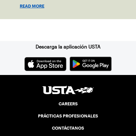
giving everyone a chance to play. USTA
READ MORE
supports several programs designed to
increase diversity and inclusion in the
sport of tennis, so we caught up with our
Suscríbase a nuestro boletín
local providers to see how their programs
are helping make a difference.
Descarga la aplicación USTA
CAREERS
PRÁCTICAS PROFESIONALES
CONTÁCTANOS