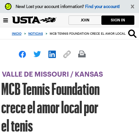
Enfoque
New!
Lost your account information?
Find your account!
desde
el
SIGN IN
JOIN
botón
de
INICIO
>
NOTICIAS
>
MCB TENNIS FOUNDATION CRECE EL AMOR LOCAL POR EL 
volver
al
principio
VALLE DE MISSOURI
/
KANSAS
MCB Tennis Foundation
crece el amor local por
el tenis