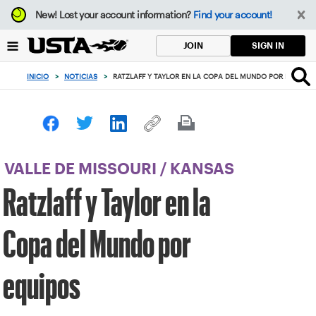
Enfoque
New!
Lost your account information?
Find your account!
desde
el
SIGN IN
JOIN
botón
de
INICIO
>
NOTICIAS
>
RATZLAFF Y TAYLOR EN LA COPA DEL MUNDO POR EQUIP
volver
al
principio
VALLE DE MISSOURI
/
KANSAS
Ratzlaff y Taylor en la
Copa del Mundo por
equipos