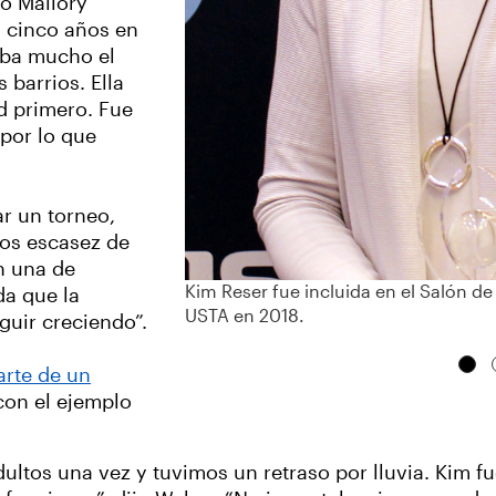
jo Mallory
s cinco años en
taba mucho el
 barrios. Ella
d primero. Fue
 por lo que
ar un torneo,
mos escasez de
en una de
Kim Reser fue incluida en el Salón de 
da que la
USTA en 2018.
guir creciendo”.
arte de un
 con el ejemplo
tos una vez y tuvimos un retraso por lluvia. Kim fue