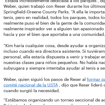
"Estaba increíblemente dedicada a los parques", di
Weber, quien trabajó con Reser durante los último
Springfield-Greene County Parks. “A ella le impor
tenis, pero en realidad, todos los parques, todos los
realmente puso el bien de la gente de la comunida
realmente inspirador ver a alguien tan apasionado
hacía y por el bien que aportaba a una comunidad.
“Kim haría cualquier cosa, desde ayudar a organiz
incluso cuando era directora asistente. Si tuviéra
personal, ella estaría dispuesta a venir y trabajar 
nuestras clases para niños pequeños. No había na
subyugara y siempre intentaba ayudar al tenis a se
Weber, quien siguió los pasos de Reser al
formar p
comité nacional de la USTA
, dijo que Reser lideró
cuando surgió la necesidad.
“Estábamos organizando un torneo seccional de adul