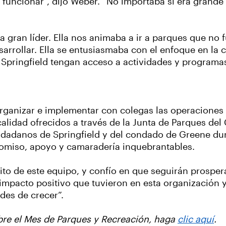
 funcionar”, dijo Weber. “No importaba si era grande
na gran líder. Ella nos animaba a ir a parques que no 
arrollar. Ella se entusiasmaba con el enfoque en la 
Springfield tengan acceso a actividades y programas 
 organizar e implementar con colegas las operaciones
calidad ofrecidos a través de la Junta de Parques de
iudadanos de Springfield y del condado de Greene dur
romiso, apoyo y camaradería inquebrantables.
éxito de este equipo, y confío en que seguirán prosp
l impacto positivo que tuvieron en esta organización
es de crecer”.
obre el Mes de Parques y Recreación, haga
clic aquí
.