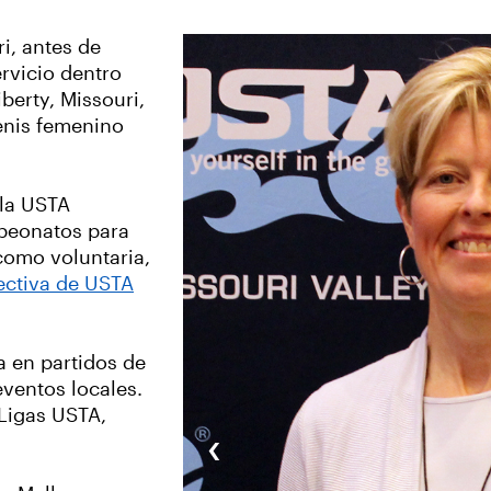
ri, antes de
rvicio dentro
berty, Missouri,
tenis femenino
 la USTA
mpeonatos para
como voluntaria,
ectiva de USTA
a en partidos de
eventos locales.
 Ligas USTA,
‹