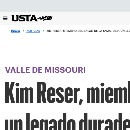
Enfoque
desde
el
botón
de
INICIO
>
NOTICIAS
>
KIM RESER, MIEMBRO DEL SALÓN DE LA FAMA, DEJA UN L
volver
al
principio
VALLE DE MISSOURI
Kim Reser, miemb
un legado durade