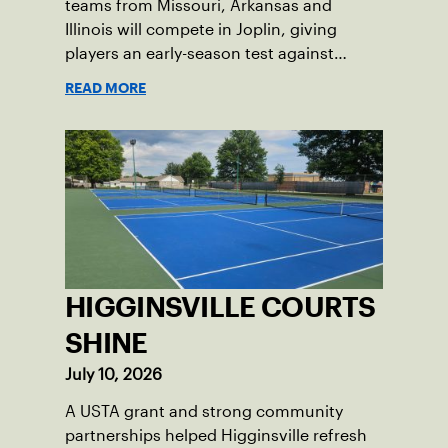
teams from Missouri, Arkansas and
Illinois will compete in Joplin, giving
players an early-season test against
opponents they rarely face.
READ MORE
HIGGINSVILLE COURTS
SHINE
July 10, 2026
A USTA grant and strong community
partnerships helped Higginsville refresh