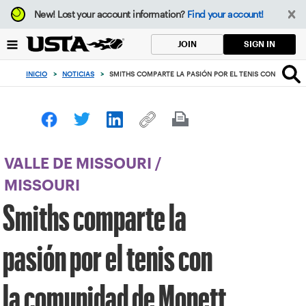
Enfoque
New!
Lost your account information?
Find your account!
desde
el
SIGN IN
JOIN
botón
de
INICIO
>
NOTICIAS
>
SMITHS COMPARTE LA PASIÓN POR EL TENIS CON LA CO
volver
al
principio
VALLE DE MISSOURI
/
MISSOURI
Smiths comparte la
pasión por el tenis con
la comunidad de Monett