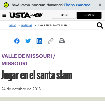
Enfoque
New!
Lost your account information?
Find your account!
desde
el
SIGN IN
JOIN
botón
de
INICIO
>
NOTICIAS
>
JUGAR EN EL SANTA SLAM
volver
al
principio
VALLE DE MISSOURI
/
MISSOURI
Jugar en el santa slam
24 de octubre de 2018