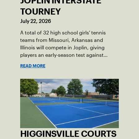
JOPLIN INTERSTATE
TOURNEY
July 22, 2026
A total of 32 high school girls' tennis
teams from Missouri, Arkansas and
Illinois will compete in Joplin, giving
players an early-season test against
opponents they rarely face.
READ MORE
HIGGINSVILLE COURTS