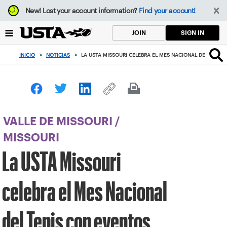
Enfoque
New!
Lost your account information?
Find your account!
desde
el
SIGN IN
JOIN
botón
de
INICIO
>
NOTICIAS
>
LA USTA MISSOURI CELEBRA EL MES NACIONAL DEL TENI
volver
al
principio
VALLE DE MISSOURI
/
MISSOURI
La USTA Missouri
celebra el Mes Nacional
del Tenis con eventos