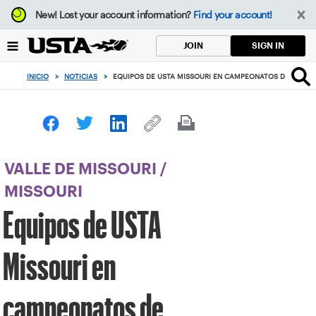
Enfoque
New!
Lost your account information?
Find your account!
desde
el
SIGN IN
JOIN
botón
de
INICIO
>
NOTICIAS
>
EQUIPOS DE USTA MISSOURI EN CAMPEONATOS DE SECCI
volver
al
principio
VALLE DE MISSOURI
/
MISSOURI
Equipos de USTA
Missouri en
campeonatos de