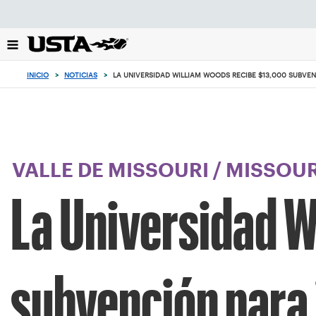
Enfoque
desde
el
botón
de
INICIO
>
NOTICIAS
>
LA UNIVERSIDAD WILLIAM WOODS RECIBE $13,000 SUBVEN
volver
al
principio
VALLE DE MISSOURI
/
MISSOUR
La Universidad W
subvención para 