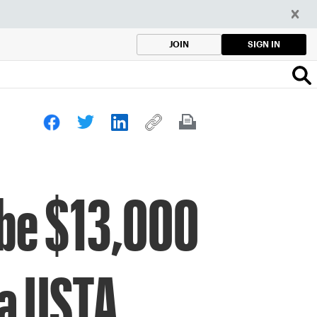
SIGN IN
JOIN
ibe $13,000
la USTA