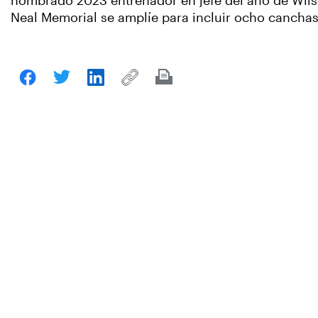
nombrado 2023 entrenador en jefe del año de Wilso
Neal Memorial se amplíe para incluir ocho canchas