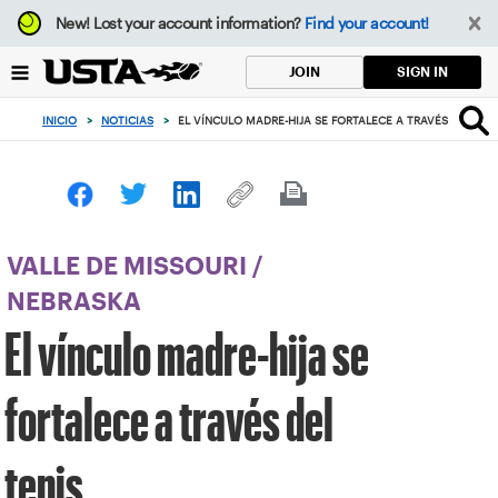
Enfoque
New!
Lost your account information?
Find your account!
desde
el
SIGN IN
JOIN
botón
de
INICIO
>
NOTICIAS
>
EL VÍNCULO MADRE-HIJA SE FORTALECE A TRAVÉS DEL TEN
volver
al
principio
VALLE DE MISSOURI
/
NEBRASKA
El vínculo madre-hija se
fortalece a través del
tenis