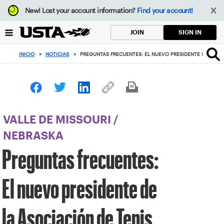
Enfoque
New!
Lost your account information?
Find your account!
desde
el
SIGN IN
JOIN
botón
de
INICIO
>
NOTICIAS
>
PREGUNTAS FRECUENTES: EL NUEVO PRESIDENTE DE LA AS
volver
al
principio
VALLE DE MISSOURI
/
NEBRASKA
Preguntas frecuentes:
El nuevo presidente de
la Asociación de Tenis