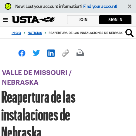
Enfoque
New!
Lost your account information?
Find your account!
desde
el
SIGN IN
JOIN
botón
de
INICIO
>
NOTICIAS
>
REAPERTURA DE LAS INSTALACIONES DE NEBRASKA
volver
al
principio
VALLE DE MISSOURI
/
NEBRASKA
Reapertura de las
instalaciones de
Nebraska