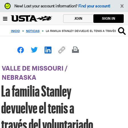
Enfoque
New!
Lost your account information?
Find your account!
desde
el
SIGN IN
JOIN
botón
de
INICIO
>
NOTICIAS
>
LA FAMILIA STANLEY DEVUELVE EL TENIS A TRAVÉS DEL V
volver
al
principio
VALLE DE MISSOURI
/
NEBRASKA
La familia Stanley
devuelve el tenis a
través del voluntariado