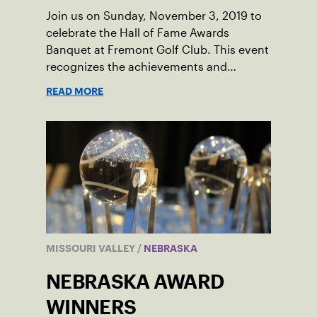
Join us on Sunday, November 3, 2019 to
celebrate the Hall of Fame Awards
Banquet at Fremont Golf Club. This event
recognizes the achievements and
contributions that our USTA Nebraska
READ MORE
Award Honorees have made to Nebraska
tennis.
MISSOURI VALLEY
/
NEBRASKA
NEBRASKA AWARD
WINNERS