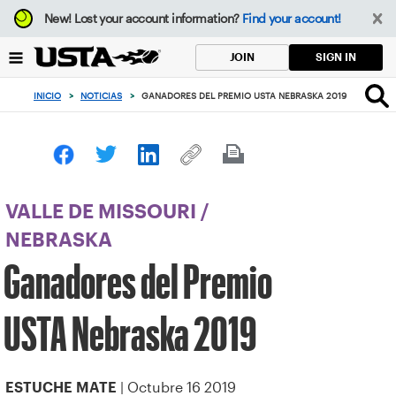
Enfoque
New!
Lost your account information?
Find your account!
desde
el
SIGN IN
JOIN
botón
de
INICIO
>
NOTICIAS
>
GANADORES DEL PREMIO USTA NEBRASKA 2019
volver
al
principio
VALLE DE MISSOURI
/
NEBRASKA
Ganadores del Premio
USTA Nebraska 2019
| Octubre 16 2019
ESTUCHE MATE