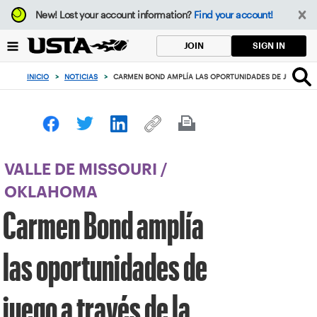
Enfoque
New!
Lost your account information?
Find your account!
desde
el
SIGN IN
JOIN
botón
de
INICIO
>
NOTICIAS
>
CARMEN BOND AMPLÍA LAS OPORTUNIDADES DE JUEGO A 
volver
al
principio
VALLE DE MISSOURI
/
OKLAHOMA
Carmen Bond amplía
las oportunidades de
juego a través de la