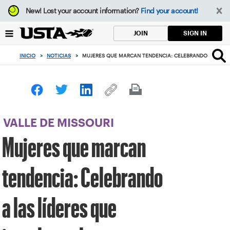
Enfoque
New!
Lost your account information?
Find your account!
desde
el
SIGN IN
JOIN
botón
de
INICIO
>
NOTICIAS
>
MUJERES QUE MARCAN TENDENCIA: CELEBRANDO A LAS LÍD
volver
al
principio
VALLE DE MISSOURI
Mujeres que marcan
tendencia: Celebrando
a las líderes que