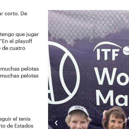
r corto. De
 tengo que jugar
“En el playoff
o de cuatro
 muchas pelotas
 muchas pelotas
‹
uir el tenis
rto de Estados