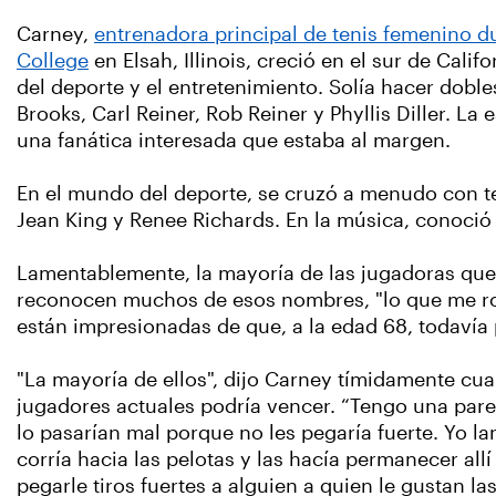
Carney,
entrenadora principal de tenis femenino d
College
en Elsah, Illinois, creció en el sur de Calif
del deporte y el entretenimiento. Solía hacer dobl
Brooks, Carl Reiner, Rob Reiner y Phyllis Diller. La
una fanática interesada que estaba al margen.
En el mundo del deporte, se cruzó a menudo con te
Jean King y Renee Richards. En la música, conoció 
Lamentablemente, la mayoría de las jugadoras que 
reconocen muchos de esos nombres, "lo que me rom
están impresionadas de que, a la edad 68, todavía
"La mayoría de ellos", dijo Carney tímidamente cu
jugadores actuales podría vencer. “Tengo una par
lo pasarían mal porque no les pegaría fuerte. Yo l
corría hacia las pelotas y las hacía permanecer al
pegarle tiros fuertes a alguien a quien le gustan la