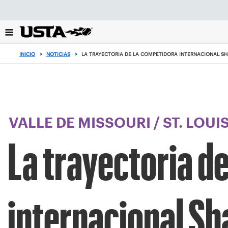
Enfoque
desde
el
botón
de
INICIO
>
NOTICIAS
>
LA TRAYECTORIA DE LA COMPETIDORA INTERNACIONAL SHA
volver
al
principio
VALLE DE MISSOURI
/
ST. LOUI
La trayectoria d
internacional Sh