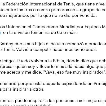
la Federación Internacional de Tenis, que tiene nive
te entre los tres o cuatro primeros en su grupo de 
ue mejorando, por lo que no se dio por vencida.
os Unidos en el Campeonato Mundial por Equipos Mast
r
en la división femenina de 65 o más.
rney crio a sus hijos e incluso comenzó a practicar 
 el tenis. Volvió a competir hace unos ocho años.
e tengo”. Puedo volver a la Biblia, donde dice que d
xpresar quién soy y llevarlo más allá hacia algo que 
e acerca y me dice: "Vaya, eso fue muy inspirador". “
versitario porque está ocupada capacitando en Princ
 para inspirar a otros.
tos, puedo inspirar a las personas a ser mejores, de