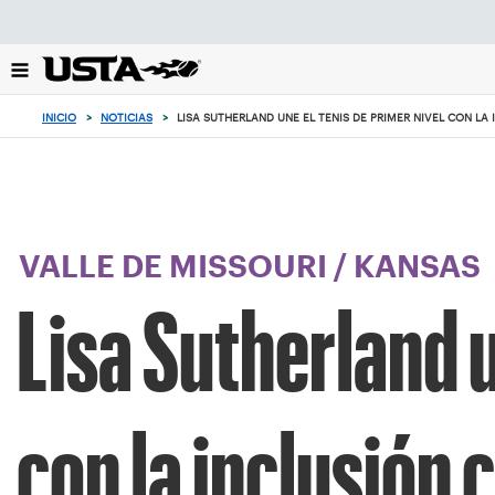
Enfoque
desde
el
botón
de
INICIO
>
NOTICIAS
>
LISA SUTHERLAND UNE EL TENIS DE PRIMER NIVEL CON LA 
volver
al
principio
VALLE DE MISSOURI
/
KANSAS
Lisa Sutherland u
con la inclusión 