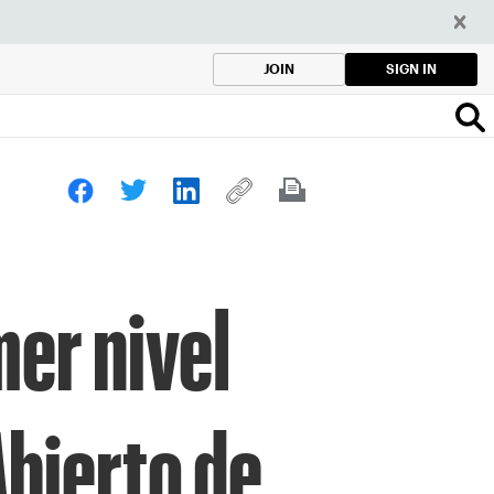
SIGN IN
JOIN
mer nivel
Abierto de