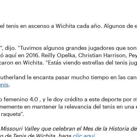
del tenis en ascenso a Wichita cada año. Algunos de 
”, dijo. “Tuvimos algunos grandes jugadores que son 
 aquí en 2016. Reilly Opelka, Christian Harrison, Pe
ron en Wichita. “Estás viendo estrellas del tenis ju
Sutherland le encanta pasar mucho tiempo en las ca
enis
.
o femenino 4.0 , y le doy crédito a este deporte por
irmemente en mantener la relevancia del tenis en una 
 raqueta”.
Missouri Valley que celebran el Mes de la Historia d
to de Tenis de Wichita, haga
clic aquí
.