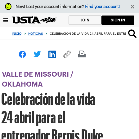
Enfoque
New!
Lost your account information?
Find your account!
desde
el
SIGN IN
JOIN
botón
de
INICIO
>
NOTICIAS
>
CELEBRACIÓN DE LA VIDA 24 ABRIL PARA EL ENTRENADOR 
volver
al
principio
VALLE DE MISSOURI
/
OKLAHOMA
Celebración de la vida
24 abril para el
entrenador Bernis Duke