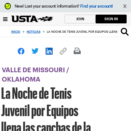
Enfoque
New!
Lost your account information?
Find your account!
desde
el
SIGN IN
JOIN
botón
de
INICIO
>
NOTICIAS
>
LA NOCHE DE TENIS JUVENIL POR EQUIPOS LLENA LAS CAN
volver
al
principio
VALLE DE MISSOURI
/
OKLAHOMA
La Noche de Tenis
Juvenil por Equipos
llena las canchas de la