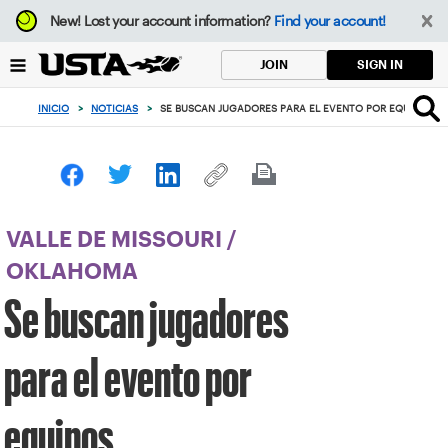
Enfoque
New!
Lost your account information?
Find your account!
desde
el
SIGN IN
JOIN
botón
de
INICIO
>
NOTICIAS
>
SE BUSCAN JUGADORES PARA EL EVENTO POR EQUIPOS
volver
al
principio
VALLE DE MISSOURI
/
OKLAHOMA
Se buscan jugadores
para el evento por
equipos