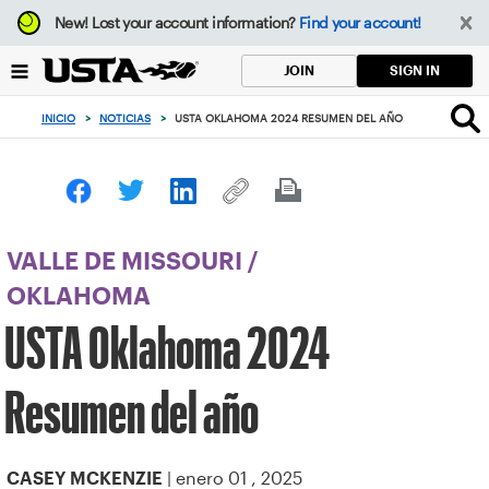
Enfoque
New!
Lost your account information?
Find your account!
desde
el
SIGN IN
JOIN
botón
de
INICIO
>
NOTICIAS
>
USTA OKLAHOMA 2024 RESUMEN DEL AÑO
volver
al
principio
VALLE DE MISSOURI
/
OKLAHOMA
USTA Oklahoma 2024
Resumen del año
| enero 01 , 2025
CASEY MCKENZIE