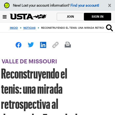
Enfoque
New!
Lost your account information?
Find your account!
desde
el
SIGN IN
JOIN
botón
de
INICIO
>
NOTICIAS
>
RECONSTRUYENDO EL TENIS: UNA MIRADA RETROSPECTIVA
volver
al
principio
VALLE DE MISSOURI
Reconstruyendo el
tenis: una mirada
retrospectiva al