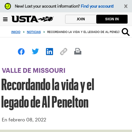
Enfoque
New!
Lost your account information?
Find your account!
desde
el
SIGN IN
JOIN
botón
de
INICIO
>
NOTICIAS
>
RECORDANDO LA VIDA Y EL LEGADO DE AL PENELTON
volver
al
principio
VALLE DE MISSOURI
Recordando la vida y el
legado de Al Penelton
En febrero 08, 2022