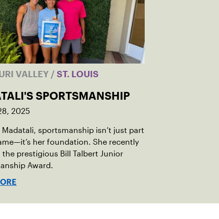
URI VALLEY
/
ST. LOUIS
TALI'S SPORTSMANSHIP
28, 2025
 Madatali, sportsmanship isn’t just part
ame—it’s her foundation. She recently
 the prestigious Bill Talbert Junior
anship Award.
MORE