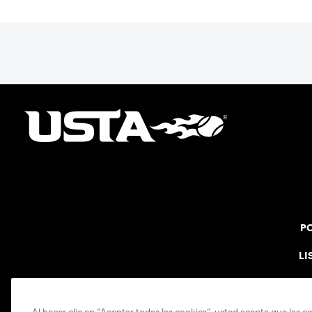
PO
LI