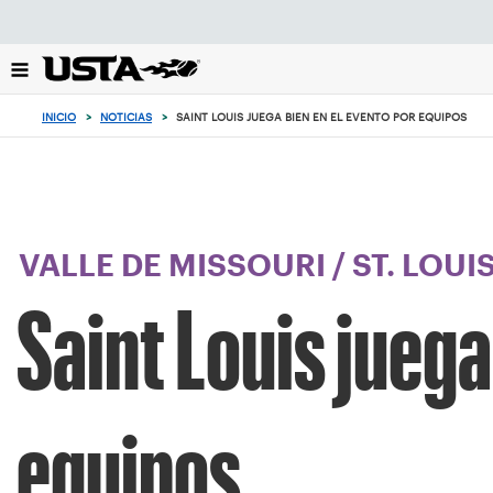
Enfoque
desde
el
botón
de
INICIO
>
NOTICIAS
>
SAINT LOUIS JUEGA BIEN EN EL EVENTO POR EQUIPOS
volver
al
principio
VALLE DE MISSOURI
/
ST. LOUI
Saint Louis juega
equipos