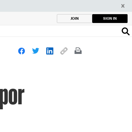
SIGN IN
JOIN
 por