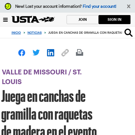
Enfoque
New!
Lost your account information?
Find your account!
desde
el
SIGN IN
JOIN
botón
de
INICIO
>
NOTICIAS
>
JUEGA EN CANCHAS DE GRAMILLA CON RAQUETAS DE MAD
volver
al
principio
VALLE DE MISSOURI
/
ST.
LOUIS
Juega en canchas de
gramilla con raquetas
de madera en el evento