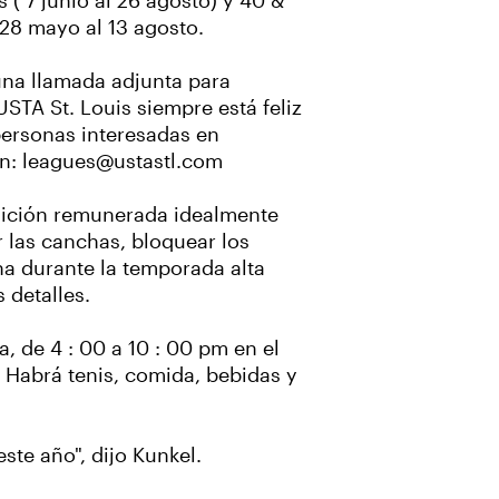
 ( 7 junio al 26 agosto) y 40 &
 28 mayo al 13 agosto.
una llamada adjunta para
STA St. Louis siempre está feliz
personas interesadas en
ón: leagues@ustastl.com
osición remunerada idealmente
r las canchas, bloquear los
na durante la temporada alta
 detalles.
, de 4 : 00 a 10 : 00 pm en el
. Habrá tenis, comida, bebidas y
ste año", dijo Kunkel.