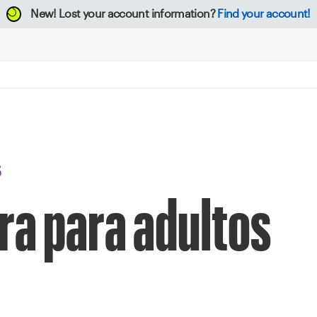
New!
Lost your account information?
Find your account!
S
ra para adultos