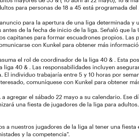
ltos mayores de 55 & ( 10 abril al 22 mayo), 18 & más
 adultos para personas de 18 a 45 está programada del
 anuncio para la apertura de una liga determinada y 
es de la fecha de inicio de la liga. Señaló que la U
os capitanes para formar escuadrones propios. Las 
comunicarse con Kunkel para obtener más informaci
suma el rol de coordinador de la liga 40 & . Esta p
la liga 40 & . Las responsabilidades incluyen asegura
 El individuo trabajaría entre 5 y 10 horas por sema
 interesado, comuníquese con Kunkel para obtener más
 a agregar el sábado 22 mayo a su calendario. Ese día
izará una fiesta de jugadores de la liga para adultos
 nuestros jugadores de la liga al tener una fiesta e
istades y la competencia".