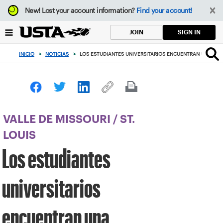
Enfoque
New!
Lost your account information?
Find your account!
desde
el
SIGN IN
JOIN
botón
de
INICIO
>
NOTICIAS
>
LOS ESTUDIANTES UNIVERSITARIOS ENCUENTRAN UNA CO
volver
al
principio
VALLE DE MISSOURI
/
ST.
LOUIS
Los estudiantes
universitarios
encuentran una