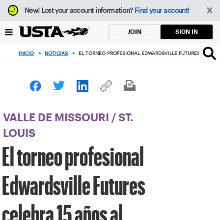
Enfoque
New!
Lost your account information?
Find your account!
desde
el
SIGN IN
JOIN
botón
de
INICIO
>
NOTICIAS
>
EL TORNEO PROFESIONAL EDWARDSVILLE FUTURES CELEBRA
volver
al
principio
VALLE DE MISSOURI
/
ST.
LOUIS
El torneo profesional
Edwardsville Futures
celebra 15 años al