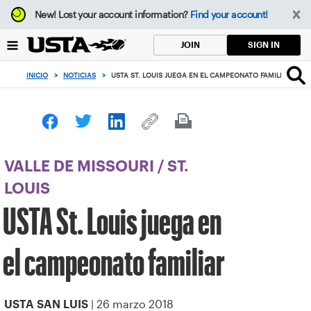
Enfoque
New!
Lost your account information?
Find your account!
desde
el
SIGN IN
JOIN
botón
de
INICIO
>
NOTICIAS
>
USTA ST. LOUIS JUEGA EN EL CAMPEONATO FAMILIAR
volver
al
principio
VALLE DE MISSOURI
/
ST.
LOUIS
USTA St. Louis juega en
el campeonato familiar
| 26 marzo 2018
USTA SAN LUIS