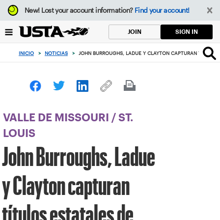
Enfoque
New!
Lost your account information?
Find your account!
desde
el
SIGN IN
JOIN
botón
de
INICIO
>
NOTICIAS
>
JOHN BURROUGHS, LADUE Y CLAYTON CAPTURAN TÍTULOS 
volver
al
principio
VALLE DE MISSOURI
/
ST.
LOUIS
John Burroughs, Ladue
y Clayton capturan
títulos estatales de