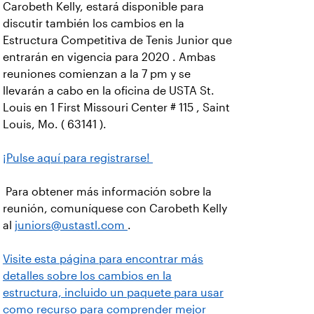
Carobeth Kelly, estará disponible para
discutir también los cambios en la
Estructura Competitiva de Tenis Junior que
entrarán en vigencia para 2020 . Ambas
reuniones comienzan a la 7 pm y se
llevarán a cabo en la oficina de USTA St.
Louis en 1 First Missouri Center # 115 , Saint
Louis, Mo. ( 63141 ).
¡Pulse aquí para registrarse!
Para obtener más información sobre la
reunión, comuníquese con Carobeth Kelly
al
juniors@ustastl.com
.
Visite esta página para encontrar más
detalles sobre los cambios en la
estructura, incluido un paquete para usar
como recurso para comprender mejor