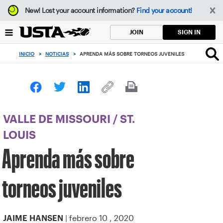
Enfoque
New!
Lost your account information?
Find your account!
desde
el
SIGN IN
JOIN
botón
de
INICIO
>
NOTICIAS
>
APRENDA MÁS SOBRE TORNEOS JUVENILES
volver
al
principio
VALLE DE MISSOURI
/
ST.
LOUIS
Aprenda más sobre
torneos juveniles
| febrero 10 , 2020
JAIME HANSEN