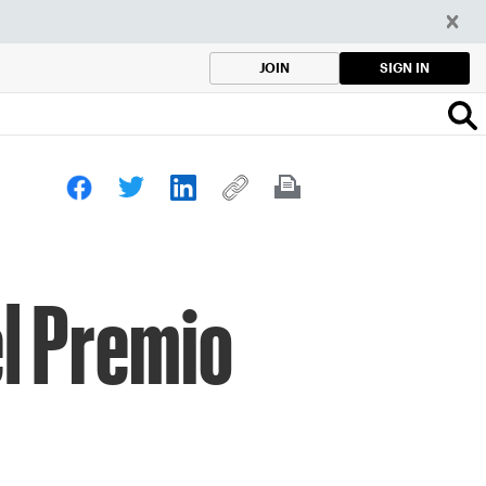
SIGN IN
JOIN
el Premio