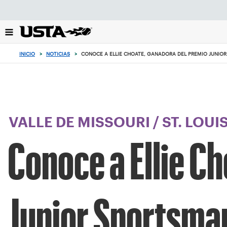
Enfoque
desde
el
botón
de
INICIO
>
NOTICIAS
>
CONOCE A ELLIE CHOATE, GANADORA DEL PREMIO JUNIOR
volver
al
principio
VALLE DE MISSOURI
/
ST. LOUI
Conoce a Ellie C
Junior Sportsma