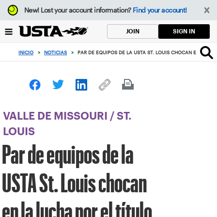
Enfoque
New!
Lost your account information?
Find your account!
desde
el
SIGN IN
JOIN
botón
de
INICIO
>
NOTICIAS
>
PAR DE EQUIPOS DE LA USTA ST. LOUIS CHOCAN EN LA LU
volver
al
principio
VALLE DE MISSOURI
/
ST.
LOUIS
Par de equipos de la
USTA St. Louis chocan
en la lucha por el título