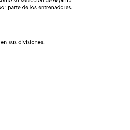
como su selección de espíritu
or parte de los entrenadores:
en sus divisiones.