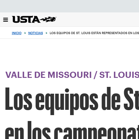
Enfoque
desde
el
botón
de
INICIO
>
NOTICIAS
>
LOS EQUIPOS DE ST. LOUIS ESTÁN REPRESENTADOS EN L
volver
al
principio
VALLE DE MISSOURI
/
ST. LOUI
Los equipos de S
en los campeona