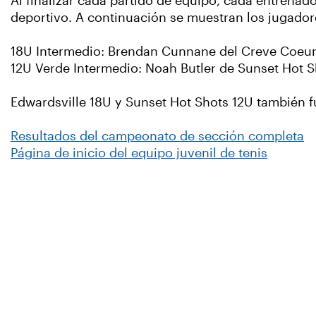
Al finalizar cada partido de equipo, cada entrenad
deportivo. A continuación se muestran los jugador
18U Intermedio: Brendan Cunnane del Creve Coeu
12U Verde Intermedio: Noah Butler de Sunset Hot S
Edwardsville 18U y Sunset Hot Shots 12U también f
Resultados del campeonato de sección completa
Página de inicio del equipo juvenil de tenis