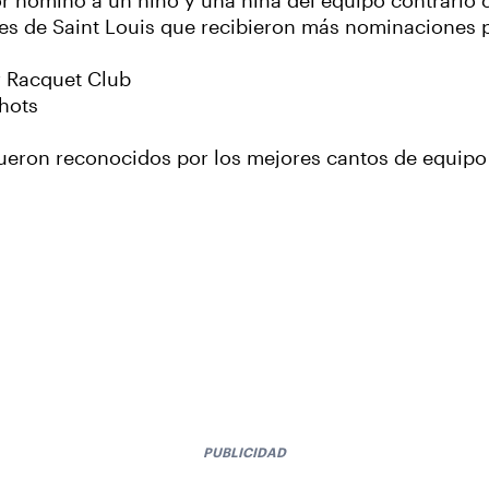
or nominó a un niño y una niña del equipo contrario 
es de Saint Louis que recibieron más nominaciones p
r Racquet Club
hots
ueron reconocidos por los mejores cantos de equipo 
PUBLICIDAD