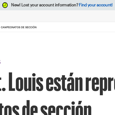
New!
Lost your account information?
Find your account!
OS CAMPEONATOS DE SECCIÓN
S
t. Louis están re
tos de sección