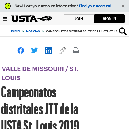
Enfoque
New!
Lost your account information?
Find your account!
desde
el
SIGN IN
JOIN
botón
de
INICIO
>
NOTICIAS
>
CAMPEONATOS DISTRITALES JTT DE LA USTA ST. LOUIS 201
volver
al
principio
VALLE DE MISSOURI
/
ST.
LOUIS
Campeonatos
distritales JTT de la
USTA St. Louis 2019