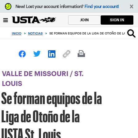
Enfoque
New!
Lost your account information?
Find your account!
desde
el
SIGN IN
JOIN
botón
de
INICIO
>
NOTICIAS
>
SE FORMAN EQUIPOS DE LA LIGA DE OTOÑO DE LA USTA ST
volver
al
principio
VALLE DE MISSOURI
/
ST.
LOUIS
Se forman equipos de la
Liga de Otoño de la
USTA St. Louis