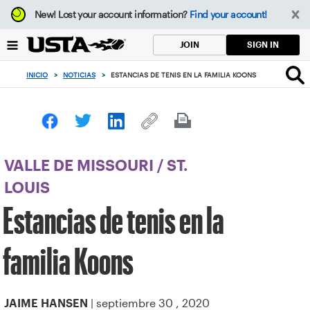
Enfoque
New!
Lost your account information?
Find your account!
desde
el
SIGN IN
JOIN
botón
de
INICIO
>
NOTICIAS
>
ESTANCIAS DE TENIS EN LA FAMILIA KOONS
volver
al
principio
VALLE DE MISSOURI
/
ST.
LOUIS
Estancias de tenis en la
familia Koons
| septiembre 30 , 2020
JAIME HANSEN