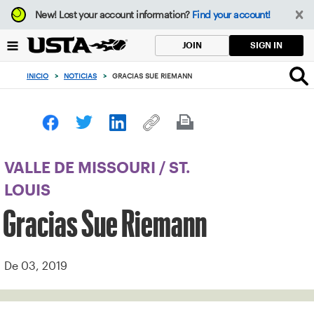
Enfoque
New!
Lost your account information?
Find your account!
desde
el
SIGN IN
JOIN
botón
de
INICIO
>
NOTICIAS
>
GRACIAS SUE RIEMANN
volver
al
principio
VALLE DE MISSOURI
/
ST.
LOUIS
Gracias Sue Riemann
De 03, 2019