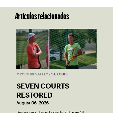
Artículos relacionados
MISSOURI VALLEY
/
ST. LOUIS
SEVEN COURTS
RESTORED
August 06, 2026
Seven resurfaced courts at three St.