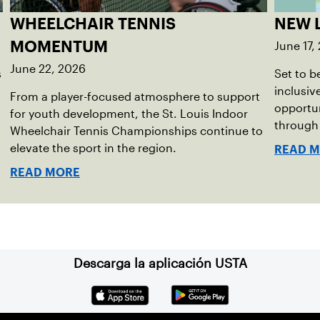
WHEELCHAIR TENNIS
NEW 
June 17,
MOMENTUM
June 22, 2026
s
Set to b
inclusiv
From a player-focused atmosphere to support
opportu
for youth development, the St. Louis Indoor
through
Wheelchair Tennis Championships continue to
elevate the sport in the region.
READ 
READ MORE
Descarga la aplicación USTA