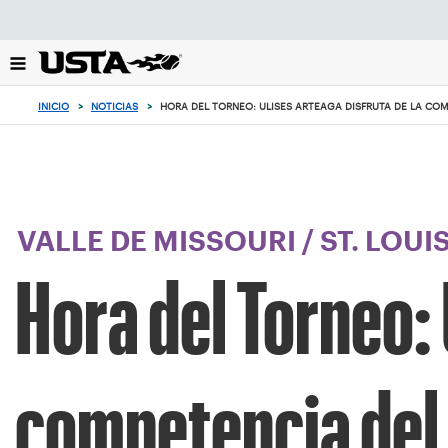
Enfoque
desde
el
botón
de
INICIO
>
NOTICIAS
>
HORA DEL TORNEO: ULISES ARTEAGA DISFRUTA DE LA CO
volver
al
principio
VALLE DE MISSOURI
/
ST. LOUI
Hora del Torneo: 
competencia del