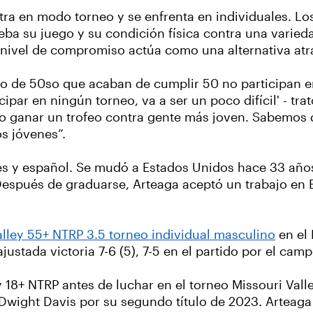
tra en modo torneo y se enfrenta en individuales. Lo
eba su juego y su condición física contra una varied
 nivel de compromiso actúa como una alternativa atrac
 de 50so que acaban de cumplir 50 no participan en 
par en ningún torneo, va a ser un poco difícil' - trat
mo ganar un trofeo contra gente más joven. Sabemos
s jóvenes”.
és y español. Se mudó a Estados Unidos hace 33 años
Después de graduarse, Arteaga aceptó un trabajo en B
lley 55+ NTRP 3.5 torneo individual masculino
en el 
ustada victoria 7-6 (5), 7-5 en el partido por el cam
y 18+ NTRP antes de luchar en el torneo Missouri Val
 Dwight Davis por su segundo título de 2023. Arteaga