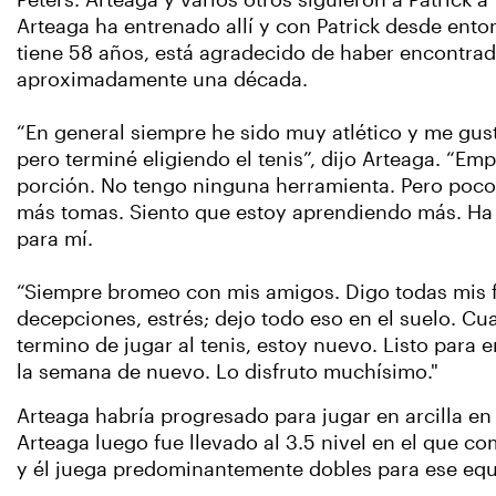
Peters. Arteaga y varios otros siguieron a Patrick a
Arteaga ha entrenado allí y con Patrick desde ento
tiene 58 años, está agradecido de haber encontrad
aproximadamente una década.
“En general siempre he sido muy atlético y me gust
pero terminé eligiendo el tenis”, dijo Arteaga. “Em
porción. No tengo ninguna herramienta. Pero poc
más tomas. Siento que estoy aprendiendo más. Ha 
para mí.
“Siempre bromeo con mis amigos. Digo todas mis f
decepciones, estrés; dejo todo eso en el suelo. Cu
termino de jugar al tenis, estoy nuevo. Listo par
la semana de nuevo. Lo disfruto muchísimo."
Arteaga habría progresado para jugar en arcilla en
Arteaga luego fue llevado al 3.5 nivel en el que 
y él juega predominantemente dobles para ese equ