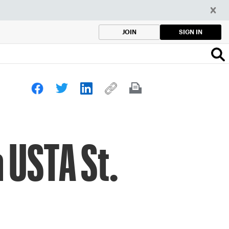
SIGN IN
JOIN
a USTA St.