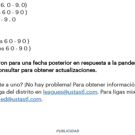
. 0 - 9. 0)
6 0 - 9 0 )
- 9 . 0
 6 0 - 9 0 )
s 6 0 - 9 0 )
ron para una fecha posterior en respuesta a la pand
onsultar para obtener actualizaciones.
te a uno? ¡No hay problema! Para obtener informaci
a del distrito en
leagues@ustastl.com
. Para ligas m
xed@ustastl.com
.
PUBLICIDAD