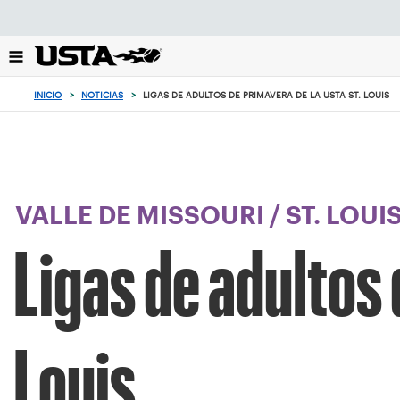
Enfoque
desde
el
botón
de
INICIO
>
NOTICIAS
>
LIGAS DE ADULTOS DE PRIMAVERA DE LA USTA ST. LOUIS
volver
al
principio
VALLE DE MISSOURI
/
ST. LOUI
Ligas de adultos 
Louis