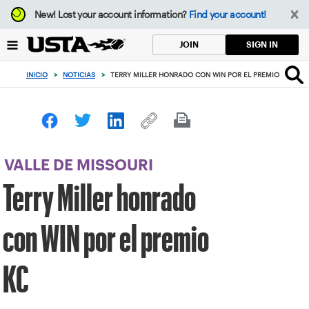
Enfoque
New!
Lost your account information?
Find your account!
desde
el
SIGN IN
JOIN
botón
de
INICIO
>
NOTICIAS
>
TERRY MILLER HONRADO CON WIN POR EL PREMIO KC
volver
al
principio
VALLE DE MISSOURI
Terry Miller honrado
con WIN por el premio
KC