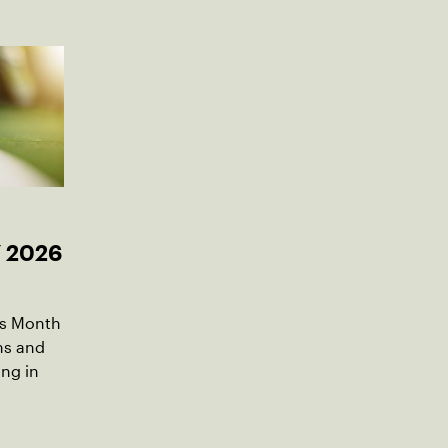
Y 2026
is Month
ms and
ng in