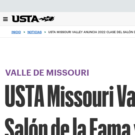
Enfoque
desde
el
botón
de
INICIO
>
NOTICIAS
>
USTA MISSOURI VALLEY ANUNCIA 2022 CLASE DEL SALÓN 
volver
al
principio
VALLE DE MISSOURI
USTA Missouri Va
Salón de la Fama