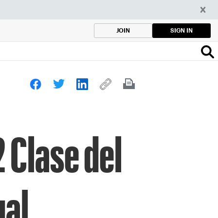
SIGN IN
JOIN
 Clase del
ual