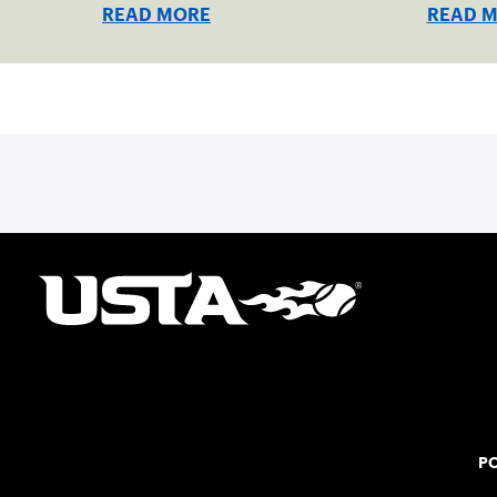
one of t
READ MORE
READ 
PO