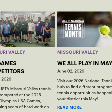
URI VALLEY
MISSOURI VALLEY
GAMES
WE ALL PLAY IN MA
June 02, 2026
ETITORS
, 2026
Visit our 2026 National Tenn
hub to find different progra
USTA Missouri Valley tennis
tennis opportunities happeni
 competed at the 2026
your district this May!
 Olympics USA Games,
ing years of hard work on
READ MORE