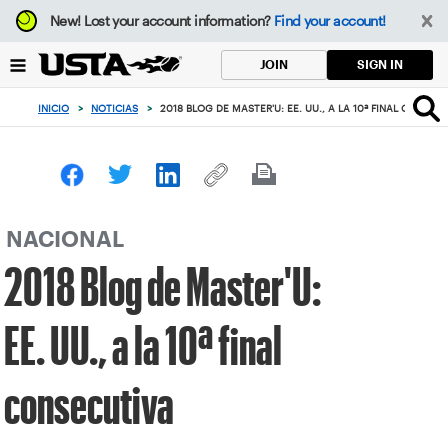
Enfoque
New!
Lost your account information?
Find your account!
desde
el
SIGN IN
JOIN
botón
de
INICIO
>
NOTICIAS
>
2018 BLOG DE MASTER'U: EE. UU., A LA 10ª FINAL CONSEC
volver
al
principio
NACIONAL
2018 Blog de Master'U:
EE. UU., a la 10ª final
consecutiva