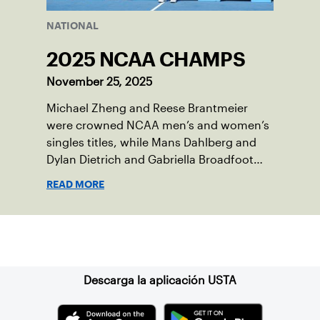
NATIONAL
2025 NCAA CHAMPS
November 25, 2025
Michael Zheng and Reese Brantmeier
were crowned NCAA men’s and women’s
singles titles, while Mans Dahlberg and
Dylan Dietrich and Gabriella Broadfoot
and Victoria Osuigwe took home the
READ MORE
doubles trophies.
Suscríbase a nuestro boletín
Descarga la aplicación USTA